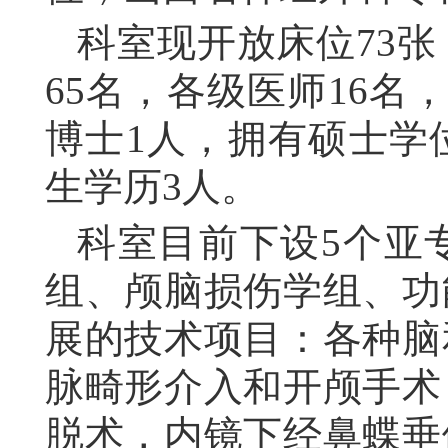
科室现开放床位
73
张
6
5
名，各级医师
1
6
名
博士
1
人，拥有硕士学
生学历
3
人。
科室目前下设
5
个亚
组、颅脑损伤学组、功
展的技术项目：各种脑
脉畸形介入和开颅手术
脱术，内镜下经鼻蝶垂